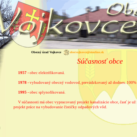
Obecný úrad Vojkovce
obecvojkovce@stonline.sk
Súčasnosť obce
1957 -
obec elektrifikovaná.
1978 -
vybudovaný obecný vodovod, prevádzkovaný až dodnes. 100% 
1995 -
obec splynofikovaná.
V súčasnosti má obec vypracovaný projekt kanalizácie obce, časť je už
projekt práce na vybudovanie čističky odpadových vôd.