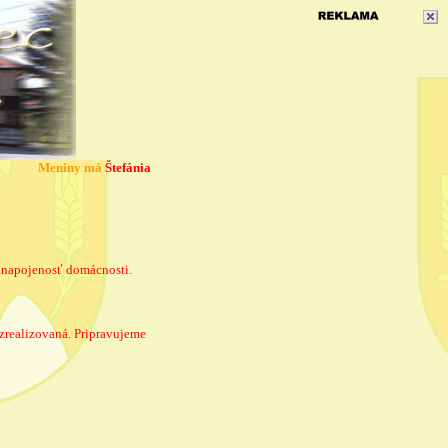
Meniny má
Štefánia
napojenosť domácnosti.
 zrealizovaná. Pripravujeme