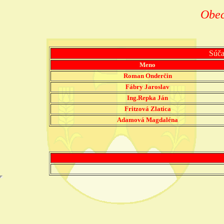
Obec
Súča
Meno
Roman Onderčin
Fábry Jaroslav
Ing.Repka Ján
Fritzová Zlatica
Adamová Magdaléna